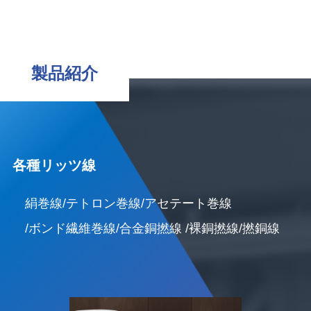
製品紹介
各種リッツ線
絹巻線
/テトロン巻線
/アセテート巻線
/ボンド繊維巻線
/合金銅撚線
/裸銅撚線
/撚銅線